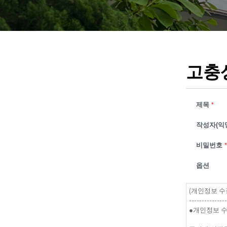
취
업
!
V
A
L
U
고충
E
U
P
제목
*
!
실
작성자(익
무
전
비밀번호
*
문
인
옵션
력
양
성
대
학
교