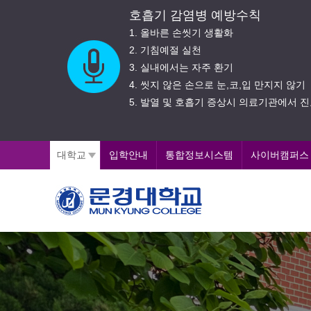
호흡기 감염병 예방수칙
1. 올바른 손씻기 생활화
하기
2. 기침예절 실천
3. 실내에서는 자주 환기
4. 씻지 않은 손으로 눈,코,입 만지지 않기
5. 발열 및 호흡기 증상시 의료기관에서 
대학교
입학안내
통합정보시스템
사이버캠퍼스
문
즐
경
거
운
대
교
학
육
교
,
행
복
한