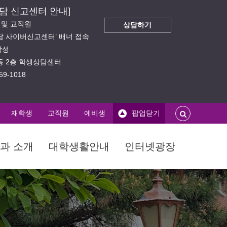
담 신고센터 안내]
생 및 교직원
상담하기
상담 사이버신고센터’ 배너 접속
작성
의동 2층 학생상담센터
59-1018
재학생
교직원
예비생
팝업닫기
과 소개
대학생활안내
인터넷광장