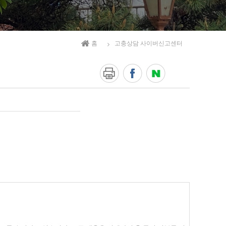
홈
고충상담 사이버신고센터