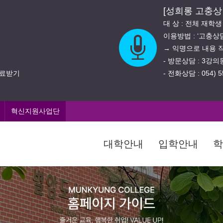
[성희롱 고충상
대 상 : 전체 재학
이용방법 : ‘고충
→ 익명으로 내용 
- 방문상담 : 3강
진료받기
- 전화상담 : 054) 5
혁신지원사업단
대학안내
입학안내
학