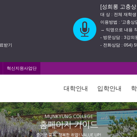
[성희롱 고충상
대 상 : 전체 재학
이용방법 : ‘고충
→ 익명으로 내용 
- 방문상담 : 3강
진료받기
- 전화상담 : 054) 5
혁신지원사업단
대학안내
입학안내
학