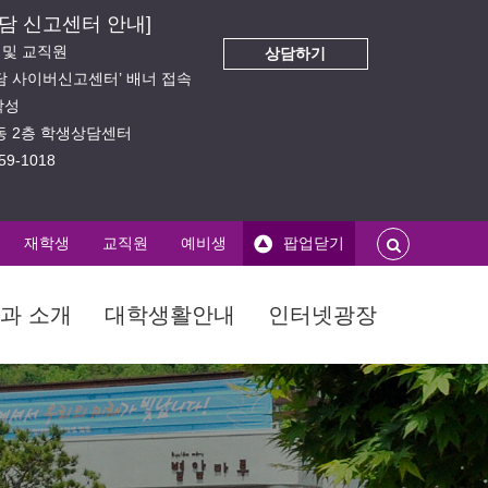
담 신고센터 안내]
생 및 교직원
상담하기
상담 사이버신고센터’ 배너 접속
작성
의동 2층 학생상담센터
59-1018
재학생
교직원
예비생
팝업닫기
과 소개
대학생활안내
인터넷광장