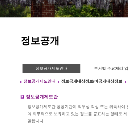
취
업
!
V
A
L
U
정보공개
E
U
P
!
실
정보공개제도안내
부서별 주요처리 
무
전
정보공개제도안내
정보공개대상정보/비공개대상정보
문
인
력
정보공개제도란
양
정보공개제도란 공공기관이 직무상 작성 또는 취득하여 관
성
여 의무적으로 보유하고 있는 정보를 공표하는 형태로 
대
학
말합니다.
교