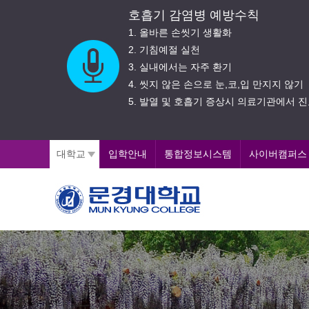
호흡기 감염병 예방수칙
1. 올바른 손씻기 생활화
하기
2. 기침예절 실천
3. 실내에서는 자주 환기
4. 씻지 않은 손으로 눈,코,입 만지지 않기
5. 발열 및 호흡기 증상시 의료기관에서 
대학교
입학안내
통합정보시스템
사이버캠퍼스
문
즐
경
거
운
대
교
학
육
교
,
행
복
한