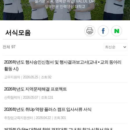
!
V
A
L
U
E
서식모음
U
P
!
전체 97
실
무
전
2026학년도 행사승인신청서 및 행사결과보고서(교내 • 교외 동아리
문
활동 시)
인
력
교무지원처
|
2026.05.25
|
조회 92
양
성
2026학년도 지역문제해결 프로젝트
대
학
산학협력처
|
2026.05.07
|
조회 131
교
2026학년도 취Up 역량 플러스 캠프 입사서류 서식
취창업교육지원센터
|
2026.04.22
|
조회 301
제15회 G-Star 대학생 창업 경진대회 교내 팀 참가 신청서 안내