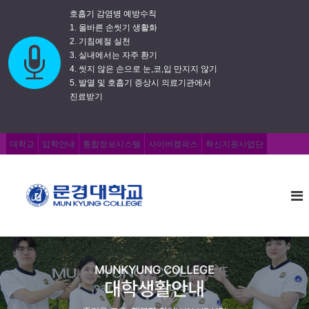
호흡기 감염병 예방수칙
1. 올바른 손씻기 생활화
2. 기침예절 실천
3. 실내에서는 자주 환기
4. 씻지 않은 손으로 눈,코,입 만지지 않기
5. 발열 및 호흡기 증상시 의료기관에서
진료받기
대학교
입학안내
통합정보시스템
사이버캠퍼스
혁신지원사업단
문
즐
거
경
운
대
교
학
육
,
교
행
복
한
취
업