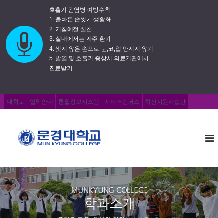
호흡기 감염병 예방수칙
1. 올바른 손씻기 생활화
2. 기침예절 실천
3. 실내에서는 자주 환기
4. 씻지 않은 손으로 눈,코,입 만지지 않기
5. 발열 및 호흡기 증상시 의료기관에서
진료받기
대학교
입학안내
통합정보시스템
사이버캠퍼스
혁신지원사업단
문
즐
거
경
운
대
교
학
육
,
교
행
복
한
취
업