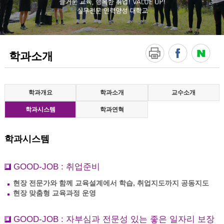
!
V
A
L
U
E
학과소개
U
P
!
실
무
학과개요
학과소개
교수소개
전
학과시스템
학과연혁
문
인
력
양
학과시스템
성
대
학
GOOD-JOB : 취업준비
교
현장 전문가와 함께 교육설계에서 학습, 취업지도까지 공동지도
현장 맞춤형 교육과정 운영
GOOD-JOB : 자부심과 전문성 있는 좋은 일자리 보장