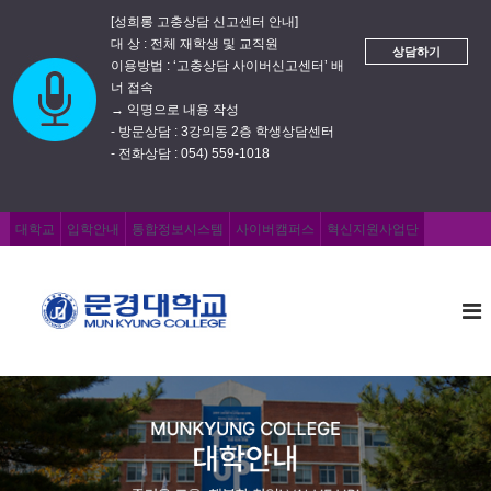
[성희롱 고충상담 신고센터 안내]
대 상 : 전체 재학생 및 교직원
상담하기
이용방법 : ‘고충상담 사이버신고센터’ 배
너 접속
→ 익명으로 내용 작성
- 방문상담 : 3강의동 2층 학생상담센터
- 전화상담 : 054) 559-1018
대학교
입학안내
통합정보시스템
사이버캠퍼스
혁신지원사업단
문
즐
거
경
운
대
교
학
육
,
교
행
복
한
취
업