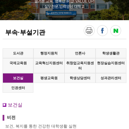
!
V
A
L
U
E
부속·부설기관
U
P
!
실
무
도서관
행정지원처
언론사
학생생활관
전
국제교육원
교육혁신지원센터
취창업교육지원센
문
현장실습지원센터
인
터
력
보건실
평생교육원
학생상담센터
성과관리센터
양
성
인권센터
대
학
교
보건실
비전
보건, 복지를 통한 건강한 대학생활 실현