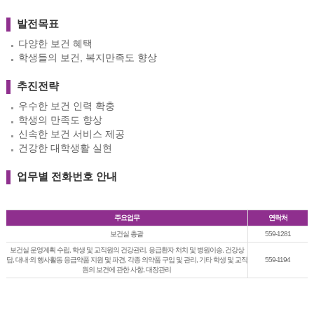
발전목표
다양한 보건 혜택
학생들의 보건, 복지만족도 향상
추진전략
우수한 보건 인력 확충
학생의 만족도 향상
신속한 보건 서비스 제공
건강한 대학생활 실현
업무별 전화번호 안내
주요업무
연락처
보건실 총괄
559-1281
보건실 운영계획 수립, 학생 및 교직원의 건강관리, 응급환자 처치 및 병원이송, 건강상
담, 대내·외 행사활동 응급약품 지원 및 파견, 각종 의약품 구입 및 관리, 기타 학생 및 교직
559-1194
원의 보건에 관한 사항, 대장관리