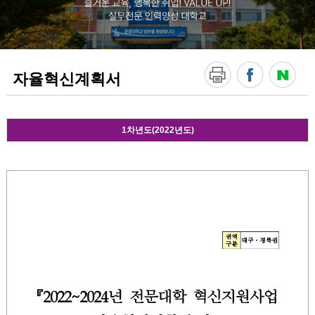
!
V
A
L
U
E
자율혁신계획서
U
P
!
실
무
1차년도(2022년도)
전
문
인
력
양
성
대
학
교