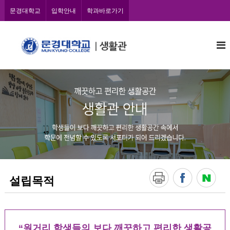
콘
문경대학교
입학안내
학과바로가기
텐
츠
문
로
바
경
로
대
가
학
기
교
학
생
생
활
관
설립목적
“원거리 학생들의 보다 깨끗하고 편리한 생활공