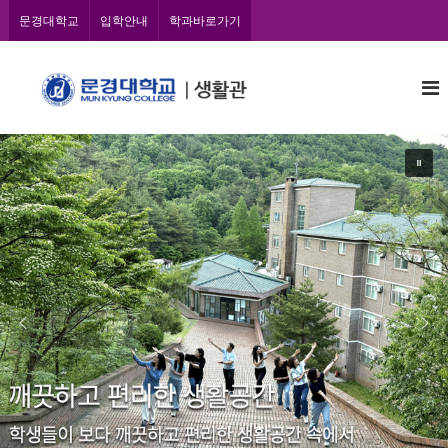
콘
문경대학교
입학안내
학과바로가기
텐
츠
문
로
바
경
로
대
가
학
기
교
학
생
생
활
관