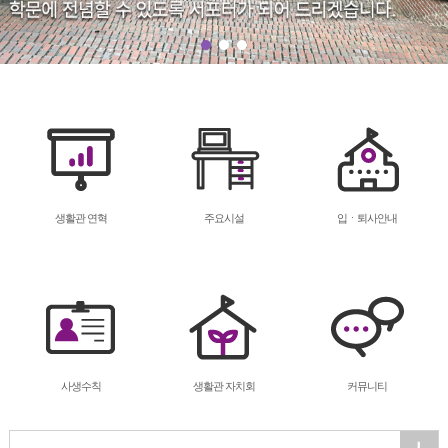
생활관 연혁
주요시설
입ㆍ퇴사안내
사생수칙
생활관 자치회
커뮤니티