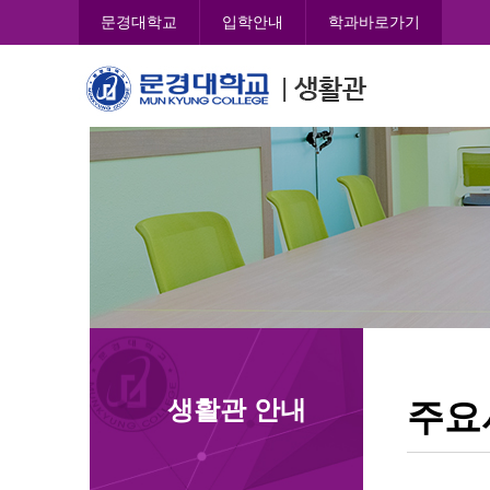
콘
문경대학교
입학안내
학과바로가기
텐
츠
문
로
경
바
대
로
학
가
교
기
학
생
생
활
관
생활관 안내
주요