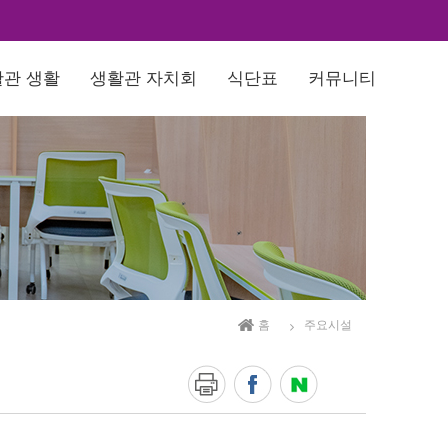
관 생활
생활관 자치회
식단표
커뮤니티
홈
주요시설