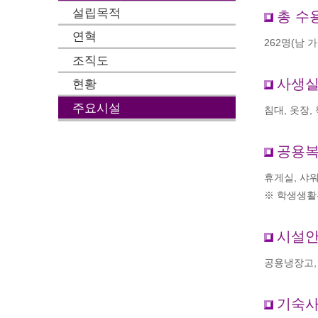
설립목적
총 수
연혁
262명(남 가
조직도
사생실
현황
주요시설
침대, 옷장,
공용
휴게실, 샤워
※ 학생생활
시설
공용냉장고,
기숙사