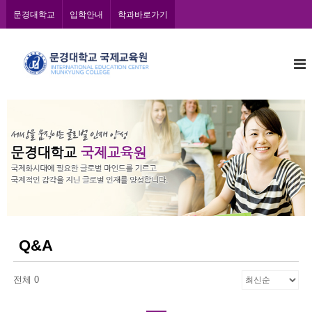
콘
문경대학교
입학안내
학과바로가기
텐
츠
문
로
바
경
로
대
가
학
기
교
국
제
교
육
원
Q&A
전체 0