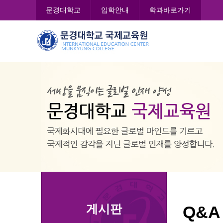
콘
문경대학교
입학안내
학과바로가기
텐
츠
문
로
경
바
대
로
학
가
교
기
국
제
교
육
원
게시판
Q&A