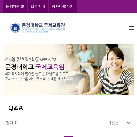
콘
문경대학교
입학안내
학과바로가기
텐
츠
문
로
바
경
로
대
가
학
기
교
국
제
교
육
원
Q&A
전체 0