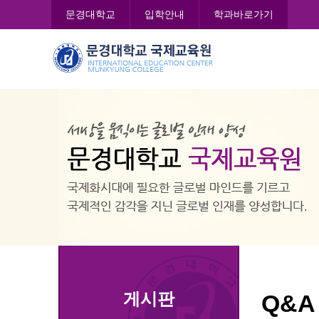
콘
문경대학교
입학안내
학과바로가기
텐
츠
문
로
경
바
대
로
학
가
교
기
국
제
교
육
원
게시판
Q&A