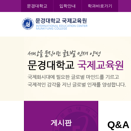
콘
문경대학교
입학안내
학과바로가기
텐
츠
문
로
경
바
대
로
학
가
교
기
국
제
교
육
원
게시판
Q&A