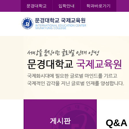
콘
문경대학교
입학안내
학과바로가기
텐
츠
문
로
경
바
대
로
학
가
교
기
국
제
교
육
원
게시판
Q&A