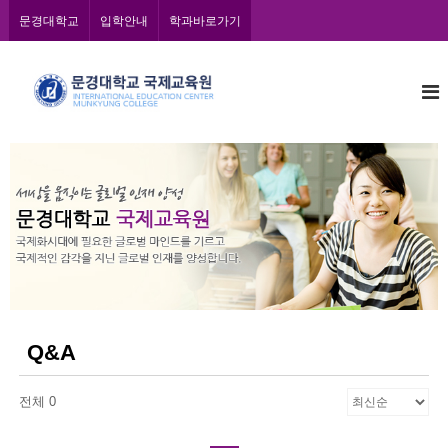
콘
문경대학교
입학안내
학과바로가기
텐
츠
문
로
바
경
로
대
가
학
기
교
국
제
교
육
원
Q&A
전체 0