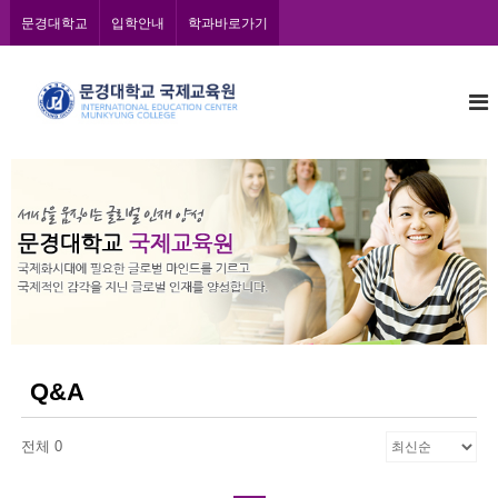
콘
문경대학교
입학안내
학과바로가기
텐
츠
문
로
바
경
로
대
가
학
기
교
국
제
교
육
원
Q&A
전체 0