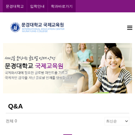
콘
문경대학교
입학안내
학과바로가기
텐
츠
문
로
바
경
로
대
가
학
기
교
국
제
교
육
원
Q&A
전체 0