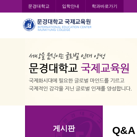
콘
문경대학교
입학안내
학과바로가기
텐
츠
문
로
경
바
대
로
학
가
교
기
국
제
교
육
원
게시판
Q&A