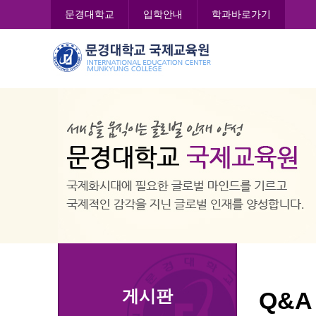
콘
문경대학교
입학안내
학과바로가기
텐
츠
문
로
경
바
대
로
학
가
교
기
국
제
교
육
원
게시판
Q&A