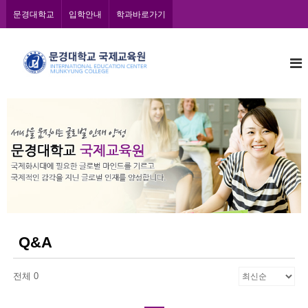
콘
문경대학교
입학안내
학과바로가기
텐
츠
문
로
바
경
로
대
가
학
기
교
국
제
교
육
원
Q&A
전체 0