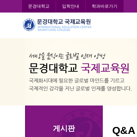
콘
문경대학교
입학안내
학과바로가기
텐
츠
문
로
경
바
대
로
학
가
교
기
국
제
교
육
원
게시판
Q&A