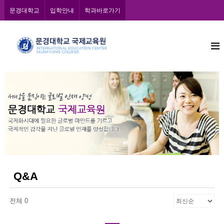
콘
문경대학교
입학안내
학과바로가기
텐
츠
문
로
바
경
로
대
가
학
기
교
국
제
교
육
원
Q&A
전체 0