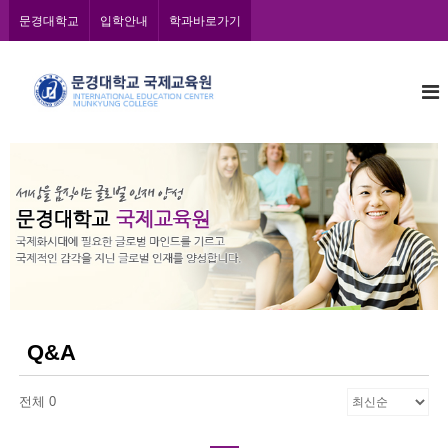
콘
문경대학교
입학안내
학과바로가기
텐
츠
문
로
바
경
로
대
가
학
기
교
국
제
교
육
원
Q&A
전체 0