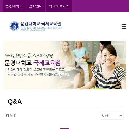
콘
문경대학교
입학안내
학과바로가기
텐
츠
문
로
바
경
로
대
가
학
기
교
국
제
교
육
원
Q&A
전체 0