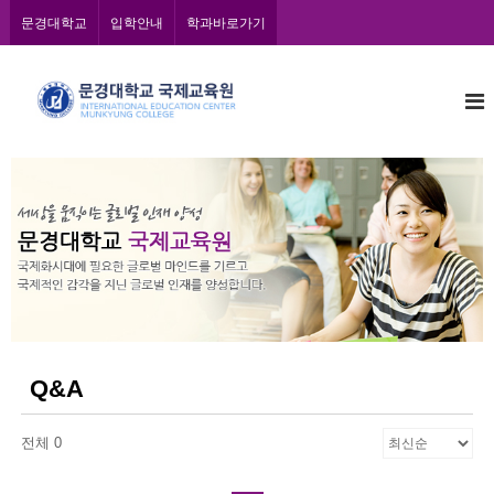
콘
문경대학교
입학안내
학과바로가기
텐
츠
문
로
바
경
로
대
가
학
기
교
국
제
교
육
원
Q&A
전체 0