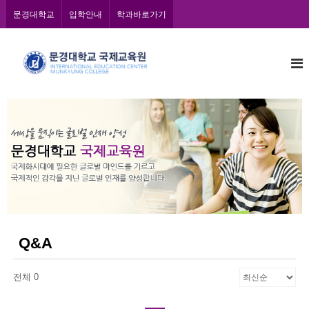
콘
문경대학교
입학안내
학과바로가기
텐
츠
문
로
바
경
로
대
가
학
기
교
국
제
교
육
원
Q&A
전체 0