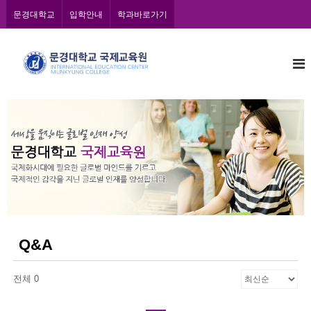
콘
문경대학교
입학안내
학과바로가기
텐
츠
문
로
바
경
로
대
가
학
기
교
국
제
교
육
원
Q&A
전체 0