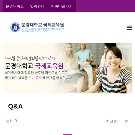
콘
문경대학교
입학안내
학과바로가기
텐
츠
문
로
바
경
로
대
가
학
기
교
국
제
교
육
원
Q&A
전체 0