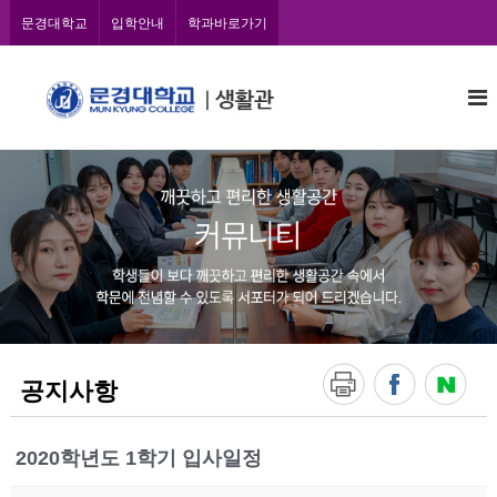
콘
문경대학교
입학안내
학과바로가기
텐
츠
문
로
바
경
로
대
가
학
기
교
학
생
생
활
관
공지사항
2020학년도 1학기 입사일정