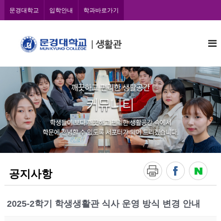
콘
문경대학교
입학안내
학과바로가기
텐
츠
문
로
바
경
로
대
가
학
기
교
학
생
생
활
관
공지사항
2025-2학기 학생생활관 식사 운영 방식 변경 안내