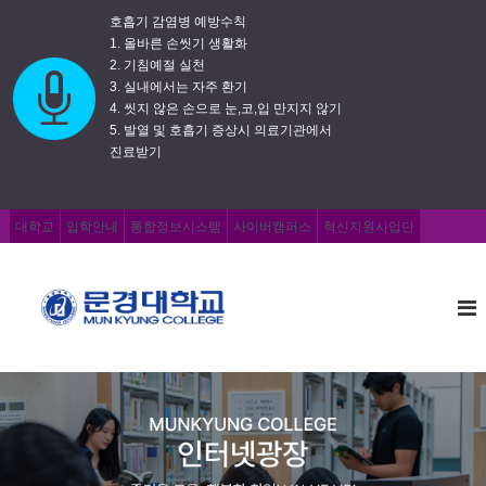
호흡기 감염병 예방수칙
1. 올바른 손씻기 생활화
2. 기침예절 실천
3. 실내에서는 자주 환기
4. 씻지 않은 손으로 눈,코,입 만지지 않기
5. 발열 및 호흡기 증상시 의료기관에서
진료받기
대학교
입학안내
통합정보시스템
사이버캠퍼스
혁신지원사업단
문
즐
거
경
운
대
교
학
육
,
교
행
복
한
취
업