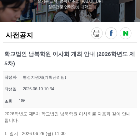
!
V
A
L
U
E
사전공지
U
P
!
실
학교법인 남북학원 이사회 개최 안내 (2026학년도 제
무
5차)
전
문
인
작성자
행정지원처(기획관리팀)
력
양
2026-06-19 10:34
작성일
성
대
186
조회
학
교
2026학년도 제5차 학교법인 남북학원 이사회를 다음과 같이 안내
합니다.
1. 일시 : 2026.06.26.(금) 11:00