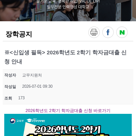
!
V
A
L
U
E
장학공지
U
P
!
실
※<신입생 필독> 2026학년도 2학기 학자금대출 신
무
청 안내
전
문
인
작성자
교무지원처
력
양
2026-07-01 09:30
작성일
성
대
173
조회
학
교
2026학년도 2학기 학자금대출 신청 바로가기