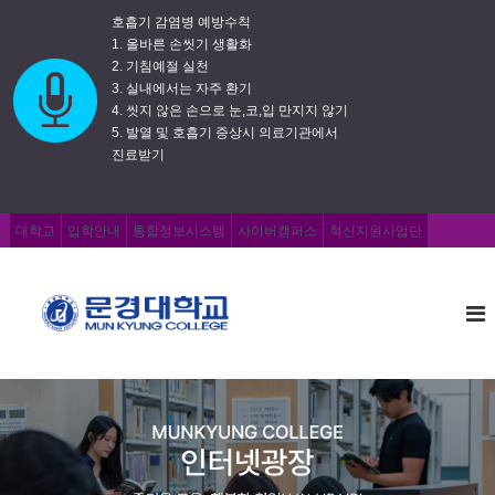
호흡기 감염병 예방수칙
1. 올바른 손씻기 생활화
2. 기침예절 실천
3. 실내에서는 자주 환기
4. 씻지 않은 손으로 눈,코,입 만지지 않기
5. 발열 및 호흡기 증상시 의료기관에서
진료받기
대학교
입학안내
통합정보시스템
사이버캠퍼스
혁신지원사업단
문
즐
거
경
운
대
교
학
육
,
교
행
복
한
취
업