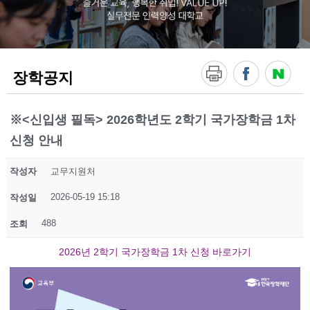
!
V
A
L
U
E
장학공지
U
P
!
실
※<신입생 필독> 2026학년도 2학기 국가장학금 1차
무
신청 안내
전
문
인
작성자
교무지원처
력
양
2026-05-19 15:18
작성일
성
대
488
조회
학
교
2026년 2학기 국가장학금 1차 신청 바로가기