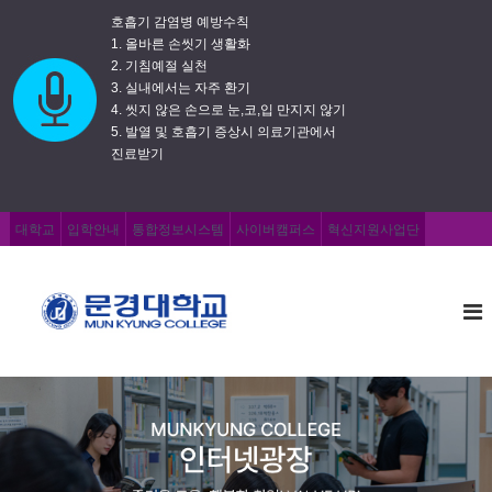
호흡기 감염병 예방수칙
1. 올바른 손씻기 생활화
2. 기침예절 실천
3. 실내에서는 자주 환기
4. 씻지 않은 손으로 눈,코,입 만지지 않기
5. 발열 및 호흡기 증상시 의료기관에서
진료받기
대학교
입학안내
통합정보시스템
사이버캠퍼스
혁신지원사업단
문
즐
거
경
운
대
교
학
육
,
교
행
복
한
취
업