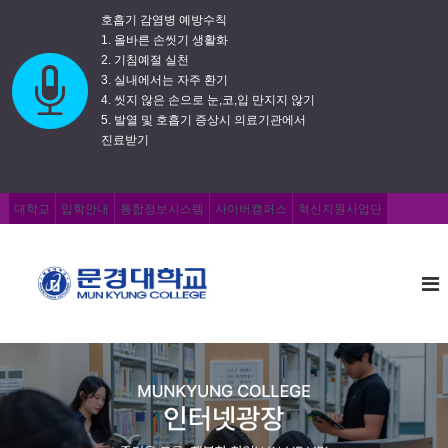
호흡기 감염병 예방수칙
1. 올바른 손씻기 생활화
2. 기침예절 실천
3. 실내에서는 자주 환기
4. 씻지 않은 손으로 눈,코,입 만지지 않기
5. 발열 및 호흡기 증상시 의료기관에서
진료받기
대학교
입학안내
통합정보시스템
사이버캠퍼스
혁신지원사업단
문
즐
거
경
운
대
교
학
육
,
교
행
복
한
취
업