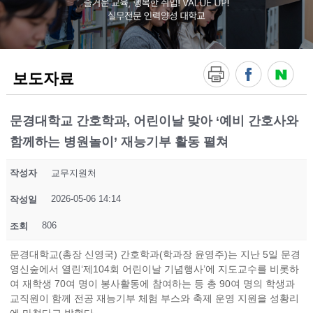
!
V
A
L
U
E
보도자료
U
P
!
실
문경대학교 간호학과, 어린이날 맞아 ‘예비 간호사와
무
함께하는 병원놀이’ 재능기부 활동 펼쳐
전
문
인
작성자
교무지원처
력
양
2026-05-06 14:14
작성일
성
대
806
조회
학
교
문경대학교(총장 신영국) 간호학과(학과장 윤영주)는 지난 5일 문경
영신숲에서 열린‘제104회 어린이날 기념행사’에 지도교수를 비롯하
여 재학생 70여 명이 봉사활동에 참여하는 등 총 90여 명의 학생과
교직원이 함께 전공 재능기부 체험 부스와 축제 운영 지원을 성황리