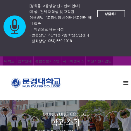
[성희롱 고충상담 신고센터 안내]
대 상 : 전체 재학생 및 교직원
상담하기
이용방법 : ‘고충상담 사이버신고센터’ 배
너 접속
→ 익명으로 내용 작성
- 방문상담 : 3강의동 2층 학생상담센터
- 전화상담 : 054) 559-1018
대학교
입학안내
통합정보시스템
사이버캠퍼스
혁신지원사업단
문
즐
거
경
운
대
교
학
육
,
교
행
복
한
취
업