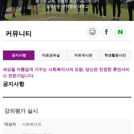
!
V
A
L
U
E
커뮤니티
U
P
!
실
무
공지사항
자료공유실
자유게시판
학생활동사진
전
문
세상을 아름답게 가꾸는 사회복지사의 요람, 당신은 진정한 휴먼서비
인
스 전문가입니다.
력
양
공지사항
성
대
학
교
강의평가 실시
작성자
사회복지과